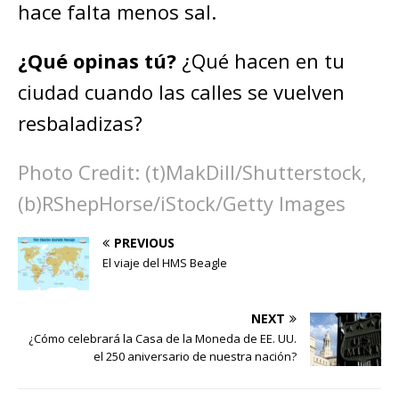
hace falta menos sal.
¿Qué opinas tú?
¿Qué hacen en tu
ciudad cuando las calles se vuelven
resbaladizas?
Photo Credit: (t)MakDill/Shutterstock,
(b)RShepHorse/iStock/Getty Images
PREVIOUS
El viaje del HMS Beagle
NEXT
¿Cómo celebrará la Casa de la Moneda de EE. UU.
el 250 aniversario de nuestra nación?