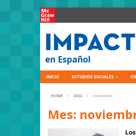
en Español
INICIO
ESTUDIOS SOCIALES
CI
HOME
2022
noviembre
Mes:
noviembr
Los