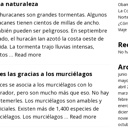
la naturaleza
Obama
La Co
 huracanes son grandes tormentas. Algunos
Norte
canes tienen cientos de millas de ancho.
¿Cómo
Viaje
bién pueden ser peligrosos. En septiembre
do, el huracán Ian azotó la costa oeste de
Re
ida. La tormenta trajo lluvias intensas,
No h
ntos
… Read more
Ar
es las gracias a los murciélagos
junio
mayo
ces se asocia a los murciélagos con lo
abril
rrador, pero son mucho más que eso. No hay
marz
febre
 temerles. Los murciélagos son amables y
ener
iciales. Existen más de 1,400 especies de
dici
ciélagos. Los murciélagos
… Read more
novi
octu