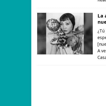
La 
nue
¿Tú
esp
[nue
A ve
Cas