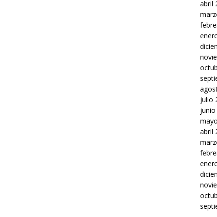
abril
marz
febre
ener
dici
novi
octu
sept
agos
julio
junio
mayo
abril
marz
febre
ener
dici
novi
octu
sept