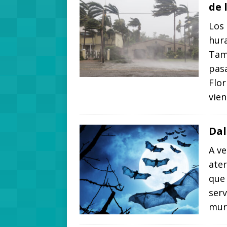
de 
Los
hura
Tam
pasa
Flor
vie
Dal
A ve
ate
que
serv
mur