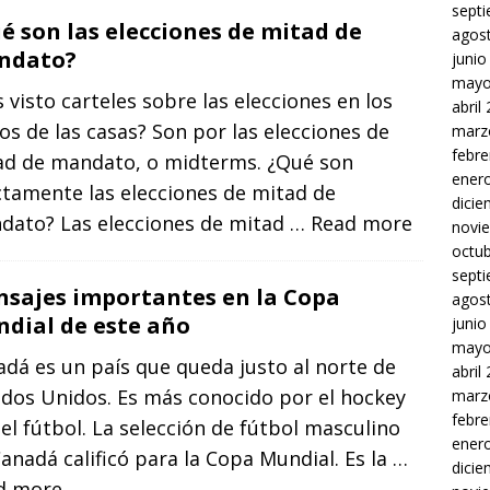
sept
é son las elecciones de mitad de
agos
ndato?
junio
mayo
 visto carteles sobre las elecciones en los
abril
os de las casas? Son por las elecciones de
marz
febre
ad de mandato, o midterms. ¿Qué son
ener
ctamente las elecciones de mitad de
dici
dato? Las elecciones de mitad
… Read more
novi
octu
sept
sajes importantes en la Copa
agos
dial de este año
junio
mayo
dá es un país que queda justo al norte de
abril
ados Unidos. Es más conocido por el hockey
marz
febre
el fútbol. La selección de fútbol masculino
ener
anadá calificó para la Copa Mundial. Es la
…
dici
d more