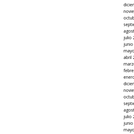
dici
novi
octu
sept
agos
julio
junio
mayo
abril
marz
febre
ener
dici
novi
octu
sept
agos
julio
junio
mayo