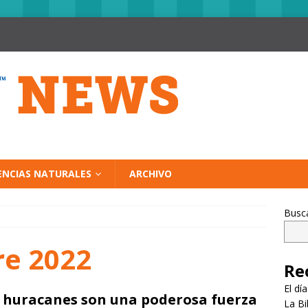
ENCIAS NATURALES
ARCHIVO
Busc
e 2022
Re
El dí
 huracanes son una poderosa fuerza
La Bi