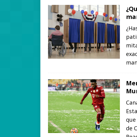
¿Qu
ma
¿Has
pati
mit
exa
man
Men
Mun
Cana
Est
que 
de C
Rea