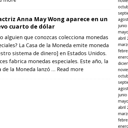
novi
octu
sept
actriz Anna May Wong aparece en un
agos
vo cuarto de dólar
junio
mayo
 o alguien que conozcas colecciona monedas
abril
eciales? La Casa de la Moneda emite moneda
marz
febre
stro sistema de dinero] en Estados Unidos.
ener
ces fabrica monedas especiales. Este año, la
dici
a de la Moneda lanzó
… Read more
novi
octu
sept
agos
junio
mayo
abril
marz
febre
ener