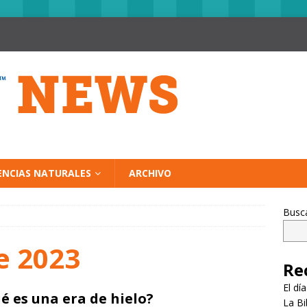
ENCIAS NATURALES
ARCHIVO
Busc
e 2023
Re
El dí
é es una era de hielo?
La Bi