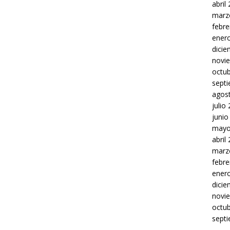
abril
marz
febre
ener
dici
novi
octu
sept
agos
julio
junio
mayo
abril
marz
febre
ener
dici
novi
octu
sept