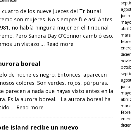
Connor
sept
agos
 cuatro de los nueve jueces del Tribunal
junio
remo son mujeres. No siempre fue así. Antes
mayo
981, no había ninguna mujer en el Tribunal
abril
marz
remo. Pero Sandra Day O’Connor cambió eso.
febre
emos un vistazo
… Read more
ener
dici
novi
aurora boreal
octu
sept
ielo de noche es negro. Entonces, aparecen
agos
osos colores. Son verdes, rojos, púrpuras.
junio
e parecen a nada que hayas visto antes en la
mayo
ra. Es la aurora boreal. La aurora boreal ha
abril
marz
stido
… Read more
febre
ener
dici
de Island recibe un nuevo