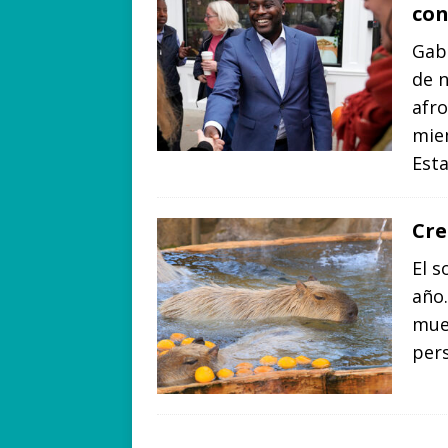
con
Gab
de 
afro
mie
Est
Cre
El s
año.
muev
pers