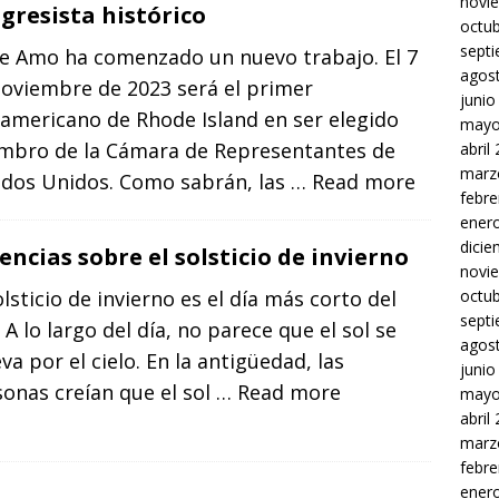
novi
gresista histórico
octu
sept
e Amo ha comenzado un nuevo trabajo. El 7
agos
noviembre de 2023 será el primer
junio
americano de Rhode Island en ser elegido
mayo
mbro de la Cámara de Representantes de
abril
marz
ados Unidos. Como sabrán, las
… Read more
febre
ener
dici
encias sobre el solsticio de invierno
novi
olsticio de invierno es el día más corto del
octu
sept
 A lo largo del día, no parece que el sol se
agos
a por el cielo. En la antigüedad, las
junio
onas creían que el sol
… Read more
mayo
abril
marz
febre
ener