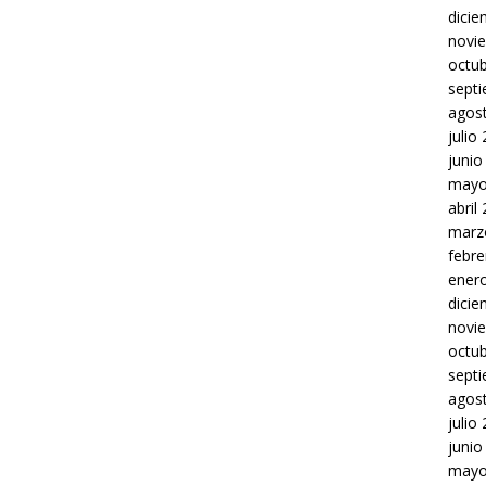
dici
novi
octu
sept
agos
julio
junio
mayo
abril
marz
febre
ener
dici
novi
octu
sept
agos
julio
junio
mayo