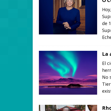
O’
Hoy,
Sup
de 1
Sup
Ech
La 
El c
herm
No s
Tier
exi
Rho