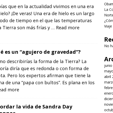
Obama
ías que en la actualidad vivimos en una era
La Co
ielo? ¡De veras! Una era de hielo es un largo
Norte
íodo de tiempo en el que las temperaturas
¿Cómo
Viaje
a Tierra son más frías y
… Read more
Re
No h
é es un “agujero de gravedad”?
Ar
o describirías la forma de la Tierra? La
junio
oría diría que es redonda o con forma de
mayo
ta. Pero los expertos afirman que tiene la
abril
a de una “papa con bultos”. Es plana en los
marz
febre
ead more
ener
dici
novi
ordar la vida de Sandra Day
octu