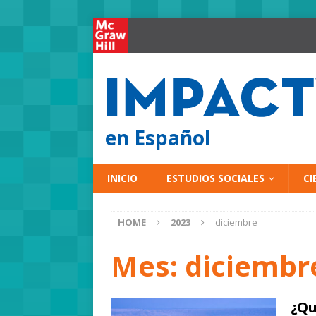
en Español
INICIO
ESTUDIOS SOCIALES
CI
HOME
2023
diciembre
Mes:
diciembr
¿Qu