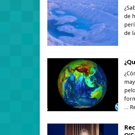
¿Sab
de h
per
de l
¿Qu
¿Cóm
may
pelo
form
… R
Rec