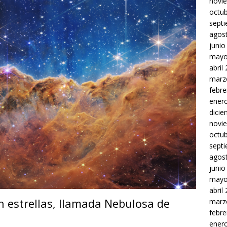
novi
octu
sept
agos
junio
mayo
abril
marz
febre
ener
dici
novi
octu
sept
agos
junio
mayo
abril
 estrellas, llamada Nebulosa de
marz
febre
ener