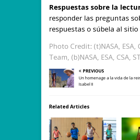
Respuestas sobre la lectu
responder las preguntas sob
respuestas o súbela al sitio
Photo Credit: (t)NASA, ESA,
Team, (b)NASA, ESA, CSA, S
PREVIOUS
Un homenage a la vida de la rei
Isabel II
Related Articles