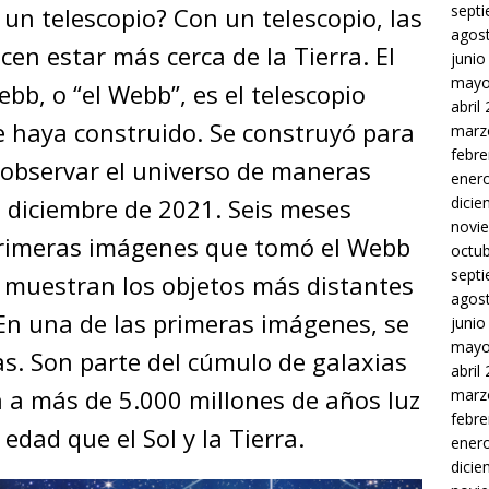
sept
 un telescopio? Con un telescopio, las
agos
ecen estar más cerca de la Tierra. El
junio
mayo
bb, o “el Webb”, es el telescopio
abril
e haya construido. Se construyó para
marz
febre
n observar el universo de maneras
ener
dici
 diciembre de 2021. Seis meses
novi
 primeras imágenes que tomó el Webb
octu
sept
s muestran los objetos más distantes
agos
En una de las primeras imágenes, se
junio
mayo
s. Son parte del cúmulo de galaxias
abril
 a más de 5.000 millones de años luz
marz
febre
edad que el Sol y la Tierra.
ener
dici