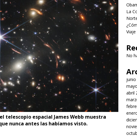
Obama
La Co
Norte
¿Cómo
Viaje
Re
No h
Ar
junio
mayo
abril
marz
febre
ener
el telescopio espacial James Webb muestra
dici
 que nunca antes las habíamos visto.
novi
octu