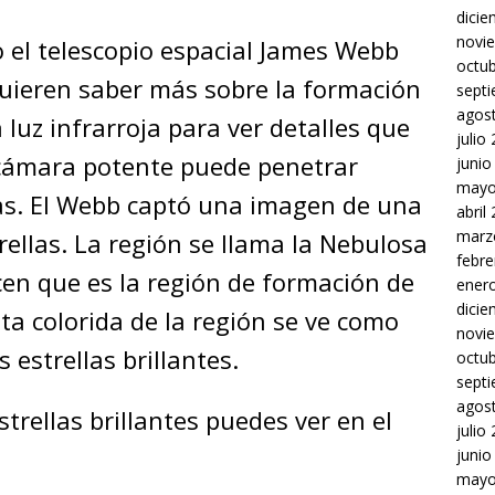
dici
novi
o el telescopio espacial James Webb
octu
Quieren saber más sobre la formación
sept
agos
 luz infrarroja para ver detalles que
julio
cámara potente puede penetrar
junio
mayo
as. El Webb captó una imagen de una
abril
marz
ellas. La región se llama la Nebulosa
febre
icen que es la región de formación de
ener
dici
sta colorida de la región se ve como
novi
 estrellas brillantes.
octu
sept
agos
trellas brillantes puedes ver en el
julio
junio
mayo