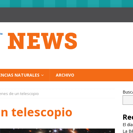
ENCIAS NATURALES
ARCHIVO
Busc
nes de un telescopio
n telescopio
Re
El dí
La Bi