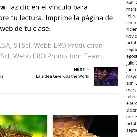
abril
ra
Haz clic en el vínculo para
marz
re tu lectura. Imprime la página de
febre
ener
 web de tu clase.
dici
novi
octu
 CSA, STScI, Webb ERO Production
sept
TScI, Webb ERO Production Team
agos
julio
NEXT
junio
na
La aldea Give Kids the World
mayo
abril
marz
febre
ener
dici
novi
octu
sept