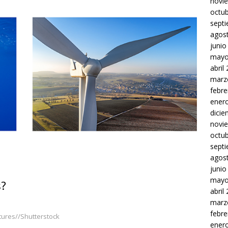
novi
octu
sept
agos
junio
mayo
abril
marz
febre
ener
dici
novi
octu
sept
agos
junio
mayo
s?
abril
marz
febre
tures//Shutterstock
ener