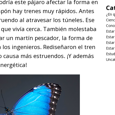
dría este pájaro afectar la forma en
Ca
Japón hay trenes muy rápidos. Antes
¿En q
ruendo al atravesar los túneles. Ese
Cienc
Cono
 que vivía cerca. También molestaba
Estar
rvar un martín pescador, la forma de
Estar
Estar
a los ingenieros. Rediseñaron el tren
Estar
Estud
no causa más estruendos. ¡Y además
Unca
energética!