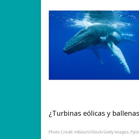
¿Turbinas eólicas y ballena
Photo Credit: miblue5/iStock/Getty Images, Ppic