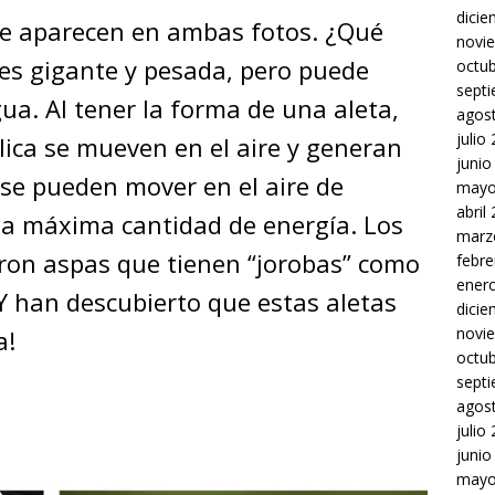
dici
que aparecen en ambas fotos. ¿Qué
novi
es gigante y pesada, pero puede
octu
sept
ua. Al tener la forma de una aleta,
agos
julio
lica se mueven en el aire y generan
junio
se pueden mover en el aire de
mayo
abril
la máxima cantidad de energía. Los
marz
ron aspas que tienen “jorobas” como
febre
ener
¡Y han descubierto que estas aletas
dici
novi
a!
octu
sept
agos
julio
junio
mayo