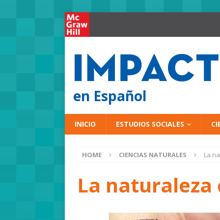
en Español
INICIO
ESTUDIOS SOCIALES
CI
HOME
CIENCIAS NATURALES
La na
La naturaleza