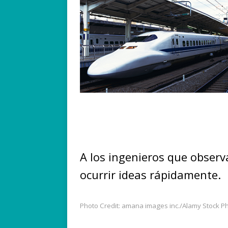
A los ingenieros que observ
ocurrir ideas rápidamente.
Photo Credit: amana images inc./Alamy Stock P