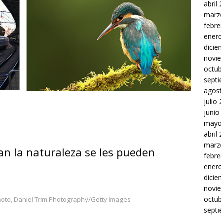
abril
marz
febre
ener
dici
novi
octu
sept
agos
julio
junio
mayo
abril
marz
an la naturaleza se les pueden
febre
ener
dici
novi
octu
hoto, Daniel Trim Photography/Getty Images
sept