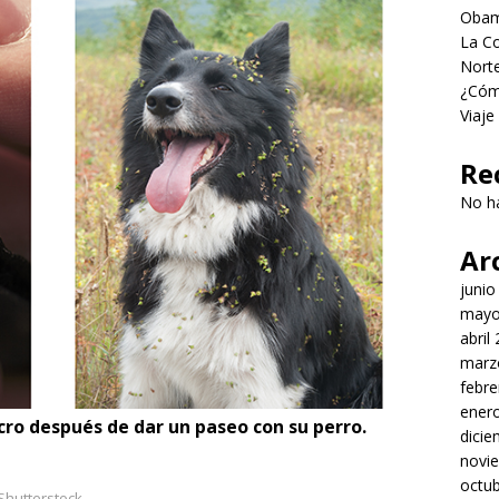
Obama
La Co
Norte
¿Cómo
Viaje
Re
No h
Ar
junio
mayo
abril
marz
febre
ener
cro después de dar un paseo con su perro.
dici
novi
octu
/Shutterstock