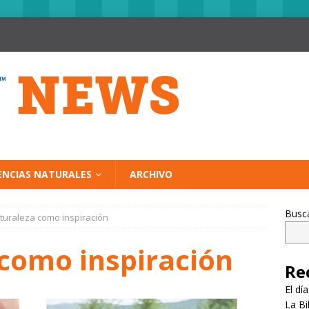
ENCIAS NATURALES
ARCHIVO
Busc
turaleza como inspiración
 como inspiración
Re
El dí
La Bi