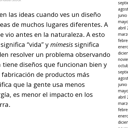
sept
agos
en las ideas cuando ves un diseño
junio
mayo
deas de muchos lugares diferentes. A
abril
e vio antes en la naturaleza. A esto
marz
febre
significa “vida” y
mímesis
significa
ener
ueden resolver un problema observando
dici
novi
a tiene diseños que funcionan bien y
octu
sept
la fabricación de productos más
agos
nifica que la gente usa menos
junio
mayo
gía, es menor el impacto en los
abril
erra.
marz
febre
ener
dici