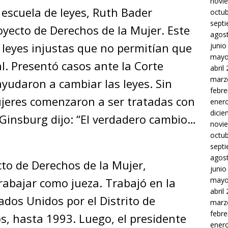
novi
escuela de leyes, Ruth Bader
octu
sept
oyecto de Derechos de la Mujer. Este
agos
 leyes injustas que no permitían que
junio
mayo
l. Presentó casos ante la Corte
abril
marz
udaron a cambiar las leyes. Sin
febre
ujeres comenzaron a ser tratadas con
ener
dici
 Ginsburg dijo: “El verdadero cambio…
novi
octu
sept
agos
cto de Derechos de la Mujer,
junio
rabajar como jueza. Trabajó en la
mayo
abril
ados Unidos por el Distrito de
marz
febre
, hasta 1993. Luego, el presidente
ener