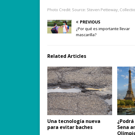
Photo Credit: Source: Steven Petteway, Collecti
PREVIOUS
¿Por qué es importante llevar
mascarilla?
Related Articles
Una tecnología nueva
¿Podrá 
para evitar baches
Sena an
Olímpi