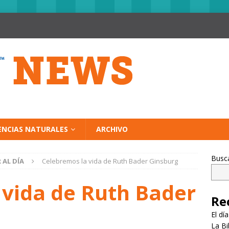
ENCIAS NATURALES
ARCHIVO
Busc
 AL DÍA
Celebremos la vida de Ruth Bader Ginsburg
 vida de Ruth Bader
Re
El dí
La Bi