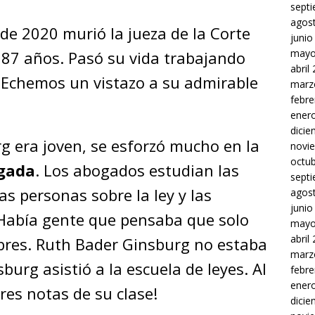
sept
agos
 de 2020 murió la jueza de la Corte
junio
mayo
87 años. Pasó su vida trabajando
abril
. Echemos un vistazo a su admirable
marz
febre
ener
dici
 era joven, se esforzó mucho en la
novi
octu
gada
. Los abogados estudian las
sept
as personas sobre la ley y las
agos
junio
 Había gente que pensaba que solo
mayo
abril
res. Ruth Bader Ginsburg no estaba
marz
urg asistió a la escuela de leyes. Al
febre
ener
res notas de su clase!
dici