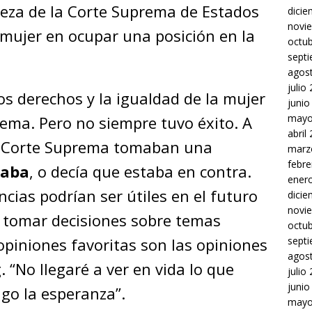
eza de la Corte Suprema de Estados
dici
novi
 mujer en ocupar una posición en la
octu
sept
agos
julio
s derechos y la igualdad de la mujer
junio
mayo
ema. Pero no siempre tuvo éxito. A
abril
 la Corte Suprema tomaban una
marz
febre
paba
, o decía que estaba en contra.
ener
ncias podrían ser útiles en el futuro
dici
novi
a tomar decisiones sobre temas
octu
opiniones favoritas son las opiniones
sept
agos
. “No llegaré a ver en vida lo que
julio
junio
go la esperanza”.
mayo