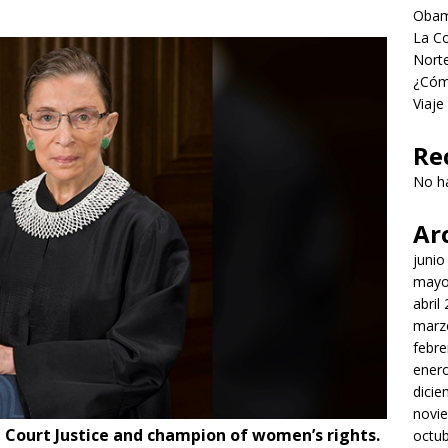
Obama
La Co
Norte
¿Cómo
Viaje
Re
No h
Ar
junio
mayo
abril
marz
febre
ener
dici
novi
Court Justice and champion of women’s rights.
octu