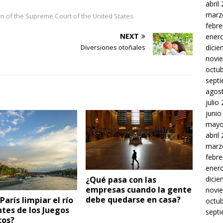
abril
marz
on of the Supreme Court of the United States
febre
NEXT
ener
Diversiones otoñales
dici
novi
octu
sept
agos
julio
junio
mayo
abril
marz
febre
ener
dici
¿Qué pasa con las
empresas cuando la gente
novi
debe quedarse en casa?
París limpiar el río
octu
tes de los Juegos
sept
cos?