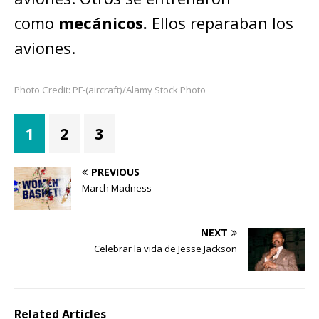
como
mecánicos.
Ellos reparaban los
aviones.
Photo Credit: PF-(aircraft)/Alamy Stock Photo
1
2
3
PREVIOUS
March Madness
NEXT
Celebrar la vida de Jesse Jackson
Related Articles