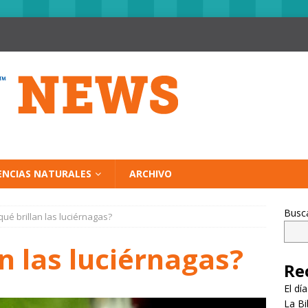
ENCIAS NATURALES
ARCHIVO
Busc
qué brillan las luciérnagas?
an las luciérnagas?
Re
El dí
La Bi