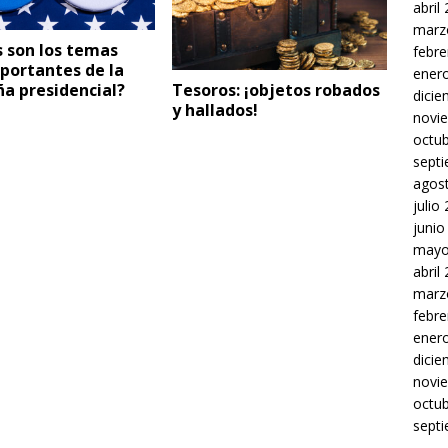
abril
marz
 son los temas
febre
portantes de la
ener
a presidencial?
Tesoros: ¡objetos robados
dici
y hallados!
novi
octu
sept
agos
julio
junio
mayo
abril
marz
febre
ener
dici
novi
octu
sept