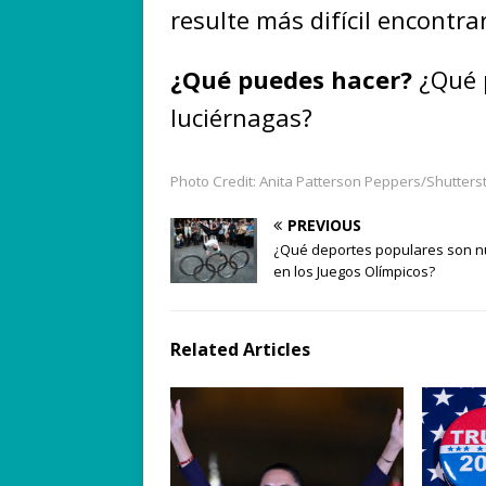
resulte más difícil encontra
¿Qué puedes hacer?
¿Qué 
luciérnagas?
Photo Credit: Anita Patterson Peppers/Shutters
PREVIOUS
¿Qué deportes populares son 
en los Juegos Olímpicos?
Related Articles