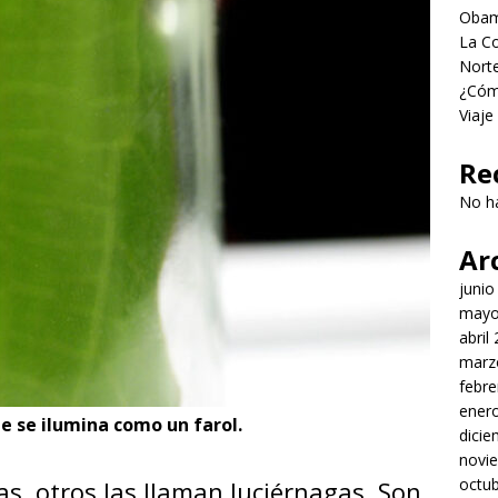
Obama
La Co
Norte
¿Cómo
Viaje
Re
No h
Ar
junio
mayo
abril
marz
febre
ener
e se ilumina como un farol.
dici
novi
octu
as, otros las llaman luciérnagas. Son