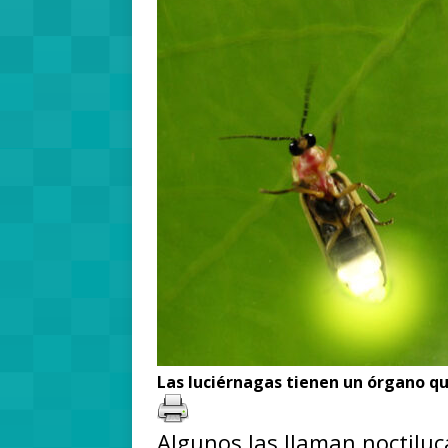
Las luciérnagas tienen un órgano qu
Algunos las llaman noctiluc