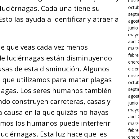
novi
luciérnagas. Cada una tiene su
octu
sept
Esto las ayuda a identificar y atraer a
agos
junio
mayo
abril
le que veas cada vez menos
marz
febre
 de luciérnagas están disminuyendo
ener
sas de esta disminución. Algunos
dici
novi
s que utilizamos para matar plagas
octu
rnagas. Los seres humanos también
sept
agos
ndo construyen carreteras, casas y
junio
mayo
ra causa en la que quizás no hayas
abril
imos los humanos puede interferir
marz
febre
luciérnagas. Esta luz hace que les
ener