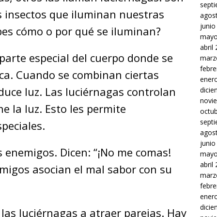
sept
s insectos que iluminan nuestras
agos
junio
bes cómo o por qué se iluminan?
mayo
abril
parte especial del cuerpo donde se
marz
febre
ca. Cuando se combinan ciertas
ener
duce luz. Las luciérnagas controlan
dici
novi
e la luz. Esto les permite
octu
sept
peciales.
agos
junio
os enemigos. Dicen: “¡No me comas!
mayo
abril
migos asocian el mal sabor con su
marz
febre
ener
dici
 las luciérnagas a atraer parejas. Hay