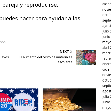
r pareja y reproducirse.
dici
novi
octu
puedes hacer para ayudar a las
sept
agos
julio
junio
tock
mayo
abril
NEXT
marz
nuevos
El aumento del costo de materiales
febre
escolares
ener
dici
novi
octu
sept
agos
julio
junio
mayo