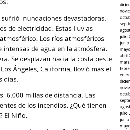
os.
dici
novi
 sufrió inundaciones devastadoras,
octu
sept
es de electricidad. Estas lluvias
agos
julio
atmosférico. Los ríos atmosféricos
junio
 intensas de agua en la atmósfera.
mayo
abril
ra. Se desplazan hacia la costa oeste
marz
 Los Ángeles, California, llovió más el
febre
ener
s días.
dici
novi
si 6,000 millas de distancia. Las
octu
sept
entes de los incendios. ¿Qué tienen
agos
julio
? El Niño.
junio
mayo