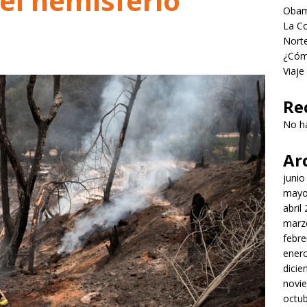
 el hemisferio
Obama
La Co
Norte
¿Cómo
Viaje
Re
No h
Ar
junio
mayo
abril
marz
febre
ener
dici
novi
octu