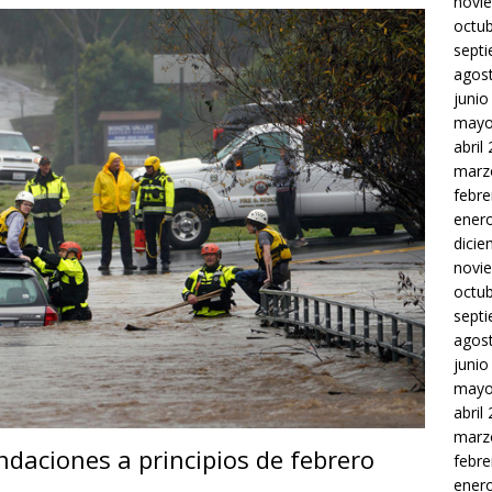
novi
octu
sept
agos
junio
mayo
abril
marz
febre
ener
dici
novi
octu
sept
agos
junio
mayo
abril
marz
ndaciones a principios de febrero
febre
ener