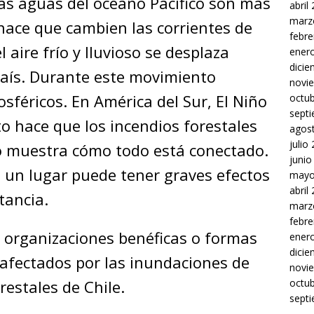
as aguas del océano Pacífico son más
abril
marz
 hace que cambien las corrientes de
febre
 aire frío y lluvioso se desplaza
ener
dici
 país. Durante este movimiento
novi
sféricos. En América del Sur, El Niño
octu
sept
to hace que los incendios forestales
agos
julio
o muestra cómo todo está conectado.
junio
 un lugar puede tener graves efectos
mayo
abril
stancia.
marz
febre
 organizaciones benéficas o formas
ener
dici
 afectados por las inundaciones de
novi
orestales de Chile.
octu
sept