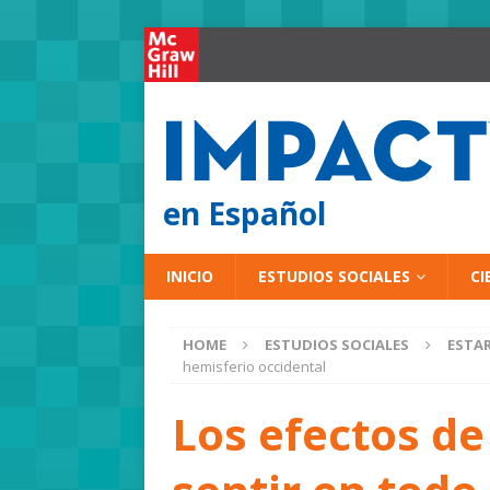
en Español
INICIO
ESTUDIOS SOCIALES
CI
HOME
ESTUDIOS SOCIALES
ESTAR
hemisferio occidental
Los efectos de