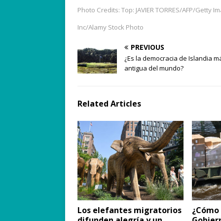
Photo Credits: Top: JAVIER TORRES/AFP/Getty I
Inc/Alamy Stock Photo
PREVIOUS
¿Es la democracia de Islandia m
antigua del mundo?
Related Articles
Los elefantes migratorios
¿Cómo 
difunden alegría y un
Gobiern