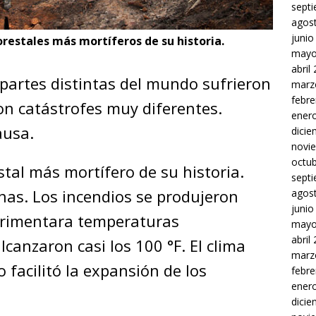
sept
agos
junio
forestales más mortíferos de su historia.
mayo
abril
 partes distintas del mundo sufrieron
marz
febre
on catástrofes muy diferentes.
ener
ausa.
dici
novi
octu
estal más mortífero de su historia.
sept
as. Los incendios se produjeron
agos
junio
erimentara temperaturas
mayo
abril
canzaron casi los 100 °F. El clima
marz
 facilitó la expansión de los
febre
ener
dici