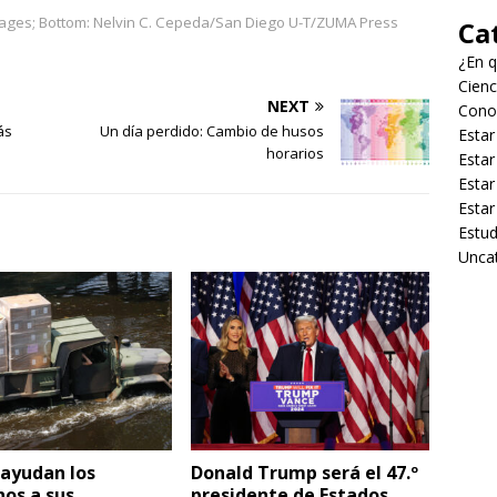
mages; Bottom: Nelvin C. Cepeda/San Diego U-T/ZUMA Press
Ca
¿En q
Cienc
NEXT
Cono
ás
Un día perdido: Cambio de husos
Estar
horarios
Estar
Estar
Estar
Estud
Unca
ayudan los
Donald Trump será el 47.º
os a sus
presidente de Estados