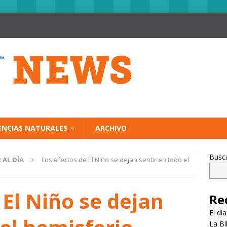
ENCIAS NATURALES
ARCHIVO
Busc
 AL DÍA
Los efectos de El Niño se dejan sentir en todo el
 El Niño se dejan
Re
El dí
La Bi